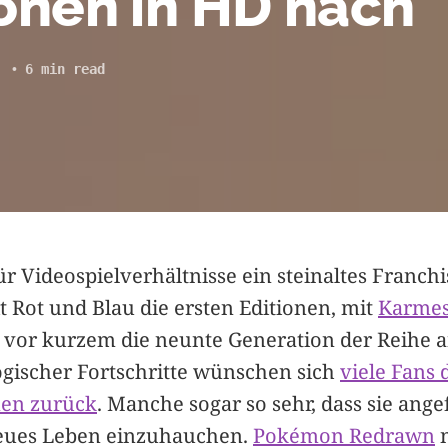
ionen in HD nach
6 min read
r Videospielverhältnisse ein steinaltes Franchi
 Rot und Blau die ersten Editionen, mit
Karmes
vor kurzem die neunte Generation der Reihe a
ogischer Fortschritte wünschen sich
viele Fans 
nen zurück
. Manche sogar so sehr, dass sie ang
neues Leben einzuhauchen.
Pokémon Redrawn
n