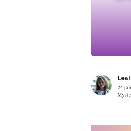
Lea I
24 Ja
Myste