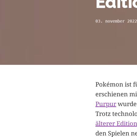
Edit
03. november 2022
Pokémon ist fü
erschienen mit
Purpur
wurde 
Trotz technol
älterer Editio
den Spielen 