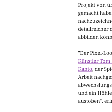
Projekt von ü
gemacht habe
nachzuzeichne
detailreicher
abbilden könn
"Der Pixel-Loo
Künstler Tom 
Kanto
, der Sp
Arbeit nachgez
abwechslungsr
und ein Höhle
austoben", eri