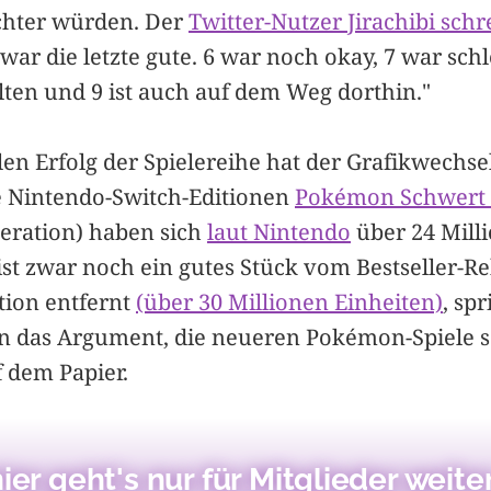
echter würden. Der
Twitter-Nutzer Jirachibi schr
war die letzte gute. 6 war noch okay, 7 war schl
lten und 9 ist auch auf dem Weg dorthin."
en Erfolg der Spielereihe hat der Grafikwechse
e Nintendo-Switch-Editionen
Pokémon Schwert 
neration) haben sich
laut Nintendo
über 24 Mill
ist zwar noch ein gutes Stück vom Bestseller-R
tion entfernt
(über 30 Millionen Einheiten)
, sp
 das Argument, die neueren Pokémon-Spiele se
 dem Papier.
ier geht's nur für Mitglieder weiter