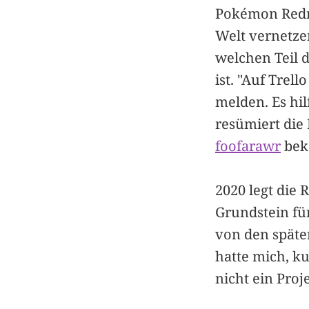
Pokémon Redra
Welt vernetzen
welchen Teil d
ist. "Auf Trel
melden. Es hil
resümiert die 
foofarawr
beka
2020 legt die 
Grundstein für
von den späte
hatte mich, ku
nicht ein Proj