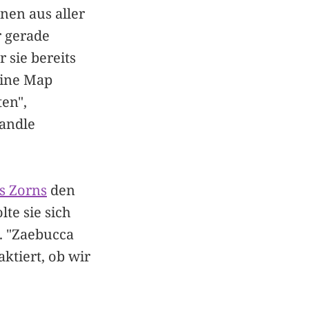
nen aus aller
r gerade
 sie bereits
 eine Map
ten",
Handle
s Zorns
den
lte sie sich
. "Zaebucca
ktiert, ob wir