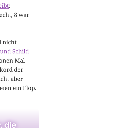
eibt
:
echt, 8 war
l nicht
und Schild
ionen Mal
ekord der
richt aber
ien ein Flop.
, die