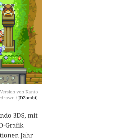
Version von Kanto 
edrawn / 
JDZombi
)
endo 3DS, mit
D-Grafik
itionen Jahr