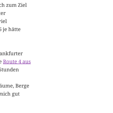
ch zum Ziel
ter
iel
 je hätte
rankfurter
ie
Route 4 aus
 Stunden
Bäume, Berge
 mich gut