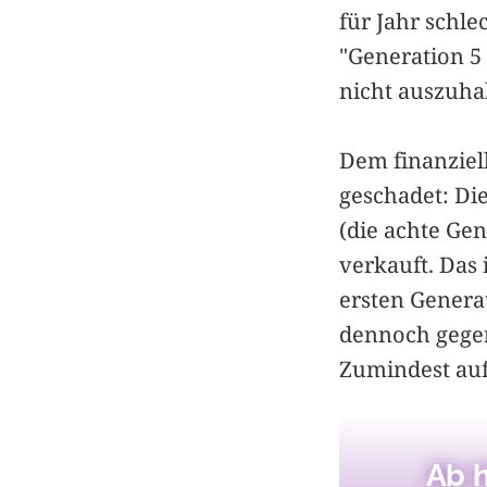
für Jahr schl
"Generation 5 
nicht auszuha
Dem finanziell
geschadet: Di
(die achte Ge
verkauft. Das 
ersten Genera
dennoch gegen
Zumindest auf
Ab h