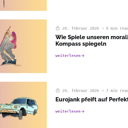
28. februar 2026
8 min rea
Wie Spiele unseren moral
Kompass spiegeln
weiterlesen
28. februar 2026
7 min rea
Eurojank pfeift auf Perfek
weiterlesen