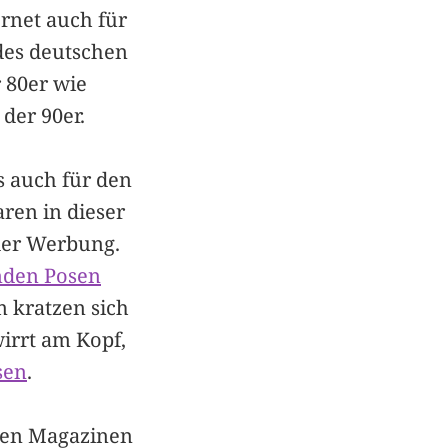
ernet auch für
 des deutschen
r 80er wie
der 90er.
gs auch für den
ren in dieser
der Werbung.
enden Posen
 kratzen sich
wirrt am Kopf,
sen
.
esen Magazinen