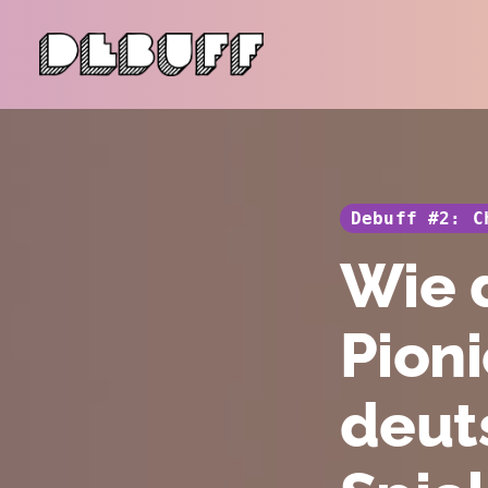
Debuff #2: C
Wie 
Pioni
deut