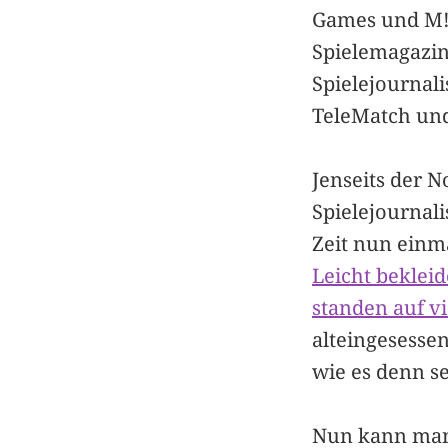
Games und M!G
Spielemagazin
Spielejournali
TeleMatch und 
Jenseits der N
Spielejournali
Zeit nun einm
Leicht bekleid
standen auf v
alteingesessen
wie es denn s
Nun kann man 