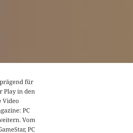
prägend für
 Play in den
e Video
agazine: PC
rweitern. Vom
GameStar, PC