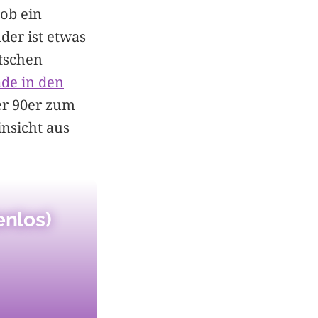
ob ein
der ist etwas
tschen
ade in den
er 90er zum
insicht aus
enlos)