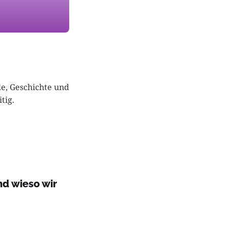
le, Geschichte und
tig.
nd wieso wir