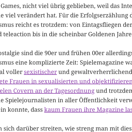
ames, nicht viel übrig geblieben, weil das Int
e viel verändert hat. Für die Erfolgserzählung
smus reicht es trotzdem: von Eintagsfliegen de
teleaction bis in die scheinbar Goldenen Jahre 
ostalgie sind die 90er und frühen 00er allerdin
smus eine komplizierte Zeit: Spielemagazine wa
al voller
sexistischer
und gewaltverherrlichen
ete Frauen in sexualisierten und objektifizier
ielen Covern an der Tagesordnung
und trotzdem
e Spielejournalisten in aller Öffentlichkeit ver
ein konnte, dass
kaum Frauen ihre Magazine la
sich darüber streiten, wie streng man mit di