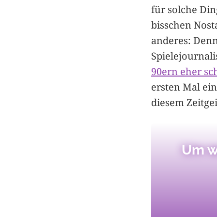
für solche Di
bisschen Nosta
anderes: Denn
Spielejournal
90ern eher sc
ersten Mal ei
diesem Zeitgei
Um we