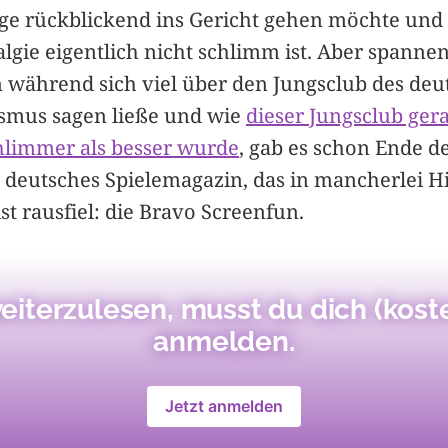
nge rückblickend ins Gericht gehen möchte und 
lgie eigentlich nicht schlimm ist. Aber spannen
 während sich viel über den Jungsclub des deu
ismus sagen ließe und wie
dieser Jungsclub ger
hlimmer als besser wurde
, gab es schon Ende d
n deutsches Spielemagazin, das in mancherlei H
st rausfiel: die Bravo Screenfun.
iterzulesen, musst du dich (kost
anmelden.
Jetzt anmelden