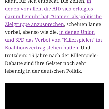
kann, für sich entdeckt. Die Zeiten,
in
denen vor allem die AfD sich erfolglos
darum bemüht hat, "Gamer" als politische
Zielgruppe anzusprechen
, scheinen lange
vorbei, ebenso wie die,
in denen Union
und SPD das Verbot von "Killerspielen" im
Koalitionsvertrag stehen hatten
. Und
trotzdem: 15 Jahre nach der Killerspiele-
Debatte sind ihre Geister noch sehr
lebendig in der deutschen Politik.