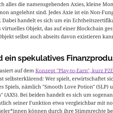
ch alles die namensgebenden Axies, kleine Mons
on angelehnt sind. Jedes Axie ist ein Non-Fung
 Dabei handelt es sich um ein Echtheitszertifika
virtuelles Objekt, das auf einer Blockchain ges
bjekt selbst auch abseits davon existieren kan
d ein spekulatives Finanzprodu
basiert auf dem
Konzept "Play-to-Earn", kurz P2
t selbsterklärend: Wer spielt, erwirtschaftet si
 Spiels, nämlich "Smooth Love Potion" (SLP) u
s" (AXS). Bei beiden handelt es sich um sogena
chtlich seiner Funktion etwa vergleichbar mit n
pieler*innen können durch ihre Stimmrechte be