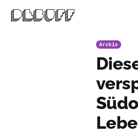
Archiv
Dies
vers
Südo
Lebe