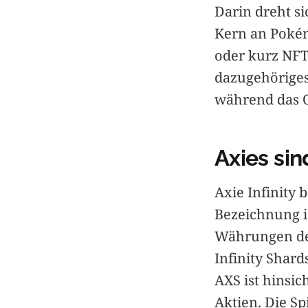
Darin dreht si
Kern an Pokém
oder kurz NFT.
dazugehöriges 
während das O
Axies sin
Axie Infinity 
Bezeichnung is
Währungen des
Infinity Shard
AXS ist hinsi
Aktien. Die S