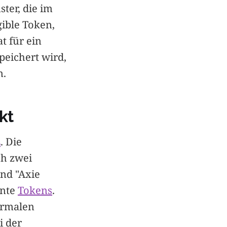
ter, die im
ible Token,
t für ein
peichert wird,
n.
kt
E
. Die
ch zwei
nd "Axie
nnte
Tokens
.
ormalen
i der