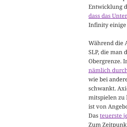
Entwicklung d
dass das Unte
Infinity einig
Während die An
SLP, die man 
Obergrenze. I
nämlich durch
wie bei ander
schwankt. Axi
mitspielen zu
ist von Angeb
Das
teuerste j
Zum Zeitpunkt