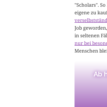
"Scholars". So
eigene zu kau
verselbstständ
Job geworden, 
in seltenen Fä
nur bei beson
Menschen blei
Ab h