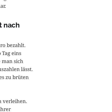
ar.
t nach
ro bezahlt.
 Tag eins
e man sich
uszahlen lässt.
ies zu brüten
 verleihen.
ihrer