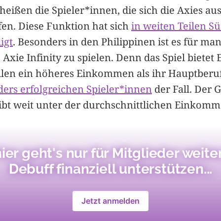
 heißen die Spieler*innen, die sich die Axies aus
fen. Diese Funktion hat sich
in weiten Teilen S
igt
. Besonders in den Philippinen ist es für m
Axie Infinity zu spielen. Denn das Spiel bietet
llen ein höheres Einkommen als ihr Hauptberuf.
ders erfolgreichen Spieler*innen
der Fall. Der G
bt weit unter der durchschnittlichen Einkomm
ier geht's nur für Mitglieder weiter
Debuff finanziell unterstützen...
Jetzt anmelden