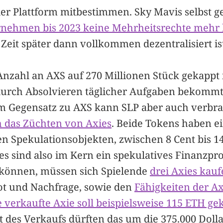
er Plattform mitbestimmen. Sky Mavis selbst g
rnehmen bis 2023 keine Mehrheitsrechte mehr 
e Zeit später dann vollkommen dezentralisiert is
zahl an AXS auf 270 Millionen Stück gekappt is
durch Absolvieren täglicher Aufgaben bekommt
m Gegensatz zu AXS kann SLP aber auch verbr
 das Züchten von Axies
. Beide Tokens haben ei
en Spekulationsobjekten, zwischen 8 Cent bis 1
es sind also im Kern ein spekulatives Finanzpr
 können, müssen sich Spielende
drei Axies kau
ot und Nachfrage, sowie den
Fähigkeiten der Ax
e verkaufte Axie soll beispielsweise 115 ETH ge
 des Verkaufs dürften das um die 375.000 Doll