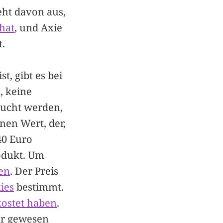
eht davon aus,
hat
, und Axie
t.
t, gibt es bei
, keine
aucht werden,
nen Wert, der,
40 Euro
odukt. Um
fen
. Der Preis
ies
bestimmt.
kostet haben
.
ar gewesen