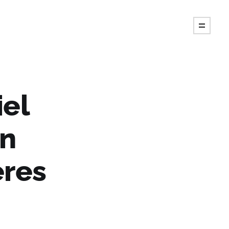
iel
in
eres