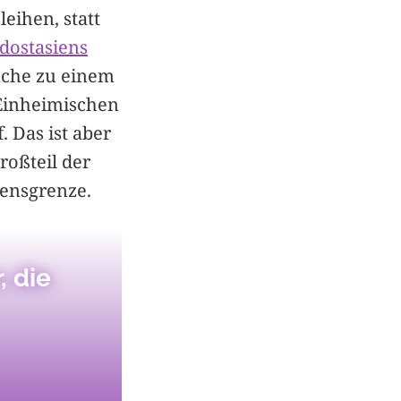
leihen, statt
üdostasiens
anche zu einem
 Einheimischen
 Das ist aber
roßteil der
ensgrenze.
, die