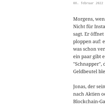
08. februar 2022
Morgens, wenn
Nicht für Inst
sagt. Er öffne
ploppen auf: e
was schon verk
ein paar gibt 
"Schnapper", d
Geldbeutel blei
Jonas, der se
nach Aktien o
Blockchain-Ga