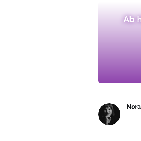
Ab h
Nora