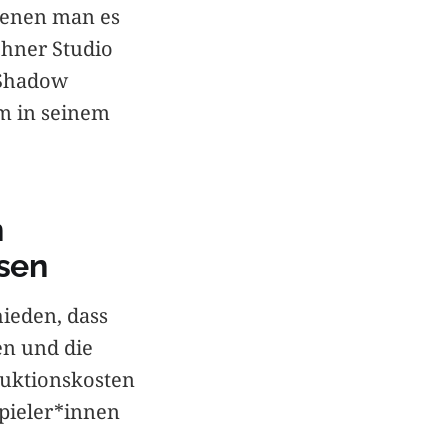
denen man es
hner Studio
 Shadow
m in seinem
n
sen
ieden, dass
en und die
duktionskosten
pieler*innen