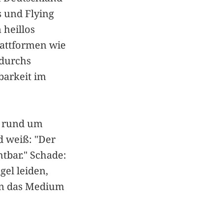
 und Flying
 heillos
lattformen wie
 durchs
barkeit im
n rund um
d weiß: "Der
htbar." Schade:
el leiden,
en das Medium