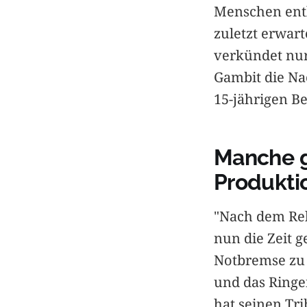
Menschen entl
zuletzt erwar
verkündet nur
Gambit die Na
15-jährigen B
Manche ge
Produkti
"Nach dem Rel
nun die Zeit 
Notbremse zu 
und das Ring
hat seinen Tri