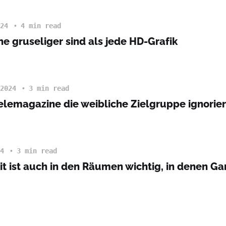
24
4 min read
e gruseliger sind als jede HD-Grafik
2024
3 min read
elemagazine die weibliche Zielgruppe ignorie
4
3 min read
eit ist auch in den Räumen wichtig, in denen G