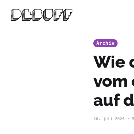
Archiv
Wie 
vom 
auf d
26. juli 2024