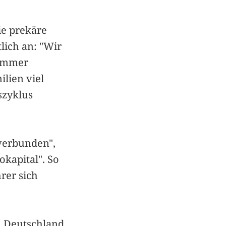
ie prekäre
lich an: "Wir
 immer
ilien viel
szyklus
verbunden",
okapital". So
rer sich
n Deutschland