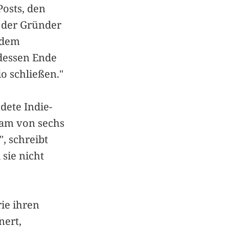
Posts, den
t der Gründer
 dem
 dessen Ende
o schließen."
dete Indie-
eam von sechs
, schreibt
 sie nicht
ie ihren
nert,