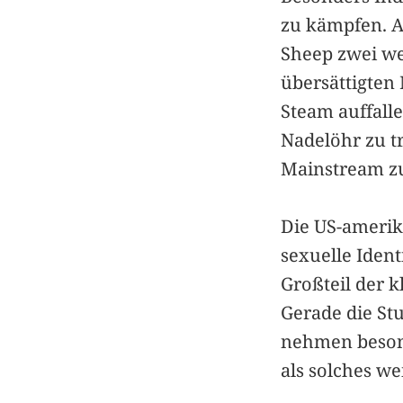
zu kämpfen. A
Sheep zwei wei
übersättigten 
Steam auffall
Nadelöhr zu tr
Mainstream zu
Die US-amerik
sexuelle Iden
Großteil der k
Gerade die St
nehmen besond
als solches wei