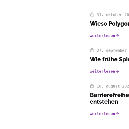
31. oktober 20
Wieso Polygon
weiterlesen
27. september 
Wie frühe Spi
weiterlesen
16. august 202
Barrierefreih
entstehen
weiterlesen