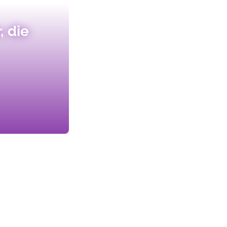
, die