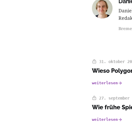
Dani
Danie
Redak
Breme
31. oktober 20
Wieso Polygon
weiterlesen
27. september 
Wie frühe Spi
weiterlesen