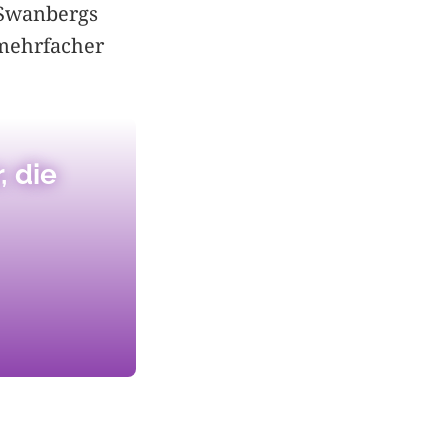
 Swanbergs
n mehrfacher
, die