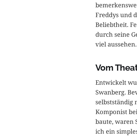
bemerkenswert
Freddys und d
Beliebtheit. F
durch seine G
viel aussehen.
Vom Theat
Entwickelt w
Swanberg. Bev
selbstständig
Komponist bei
baute, waren S
ich ein simpl