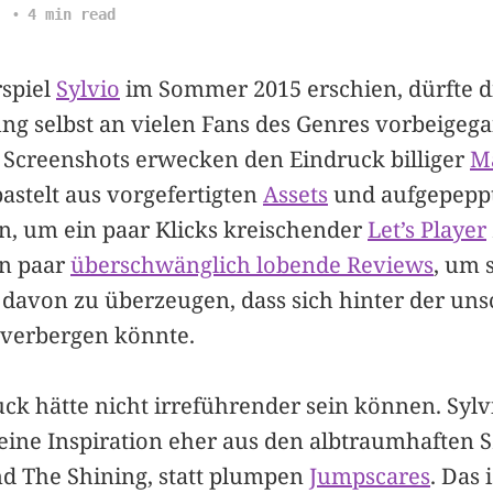
4 min read
rspiel
Sylvio
im Sommer 2015 erschien, dürfte d
ng selbst an vielen Fans des Genres vorbeigega
Screenshots erwecken den Eindruck billiger
M
telt aus vorgefertigten
Assets
und aufgepeppt
n, um ein paar Klicks kreischender
Let’s Player
in paar
überschwänglich lobende Reviews
, um 
 davon zu überzeugen, dass sich hinter der un
verbergen könnte.
ck hätte nicht irreführender sein können. Sylvi
seine Inspiration eher aus den albtraumhaften 
d The Shining, statt plumpen
Jumpscares
. Das 