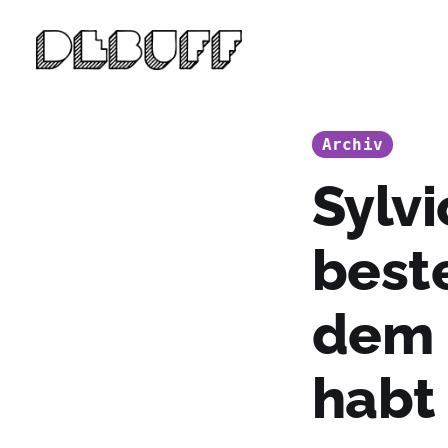
Archiv
Sylv
beste
dem 
habt