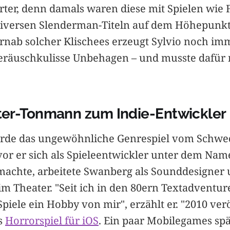
er, denn damals waren diese mit Spielen wie F
iversen Slenderman-Titeln auf dem Höhepunkt
ernab solcher Klischees erzeugt Sylvio noch imm
eräuschkulisse Unbehagen – und musste dafür 
er-Tonmann zum Indie-Entwickler
urde das ungewöhnliche Genrespiel vom Schwe
or er sich als Spieleentwickler unter dem Na
 machte, arbeitete Swanberg als Sounddesigner
m Theater. "Seit ich in den 80ern Textadventure
piele ein Hobby von mir", erzählt er. "2010 verö
es
Horrorspiel für iOS
. Ein paar Mobilegames spä