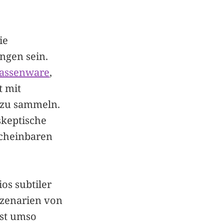
ie
ngen sein.
assenware
,
 mit
zu sammeln.
skeptische
scheinbaren
os subtiler
Szenarien von
ist umso