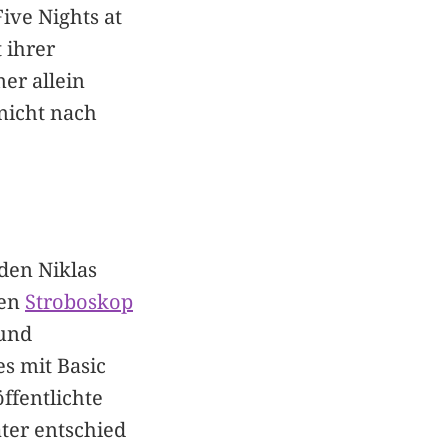
ive Nights at
 ihrer
er allein
nicht nach
den Niklas
men
Stroboskop
 und
s mit Basic
ffentlichte
ter entschied