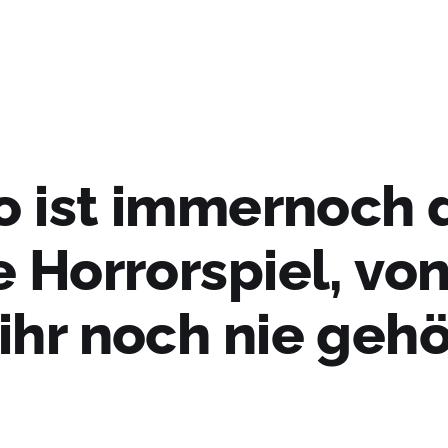
io ist immernoch 
 Horrorspiel, vo
ihr noch nie gehö