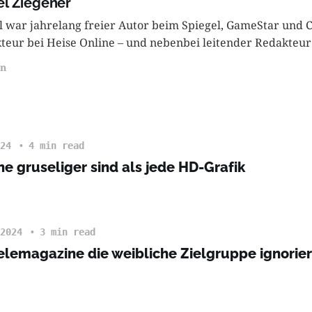
el Ziegener
l war jahrelang freier Autor beim Spiegel, GameStar und Co
teur bei Heise Online – und nebenbei leitender Redakteur
n
24
4 min read
e gruseliger sind als jede HD-Grafik
2024
3 min read
elemagazine die weibliche Zielgruppe ignorie