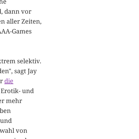
che
d, dann vor
n aller Zeiten,
n AAA-Games
trem selektiv.
en", sagt Jay
ür
die
e Erotik- und
mer mehr
eben
 und
swahl von