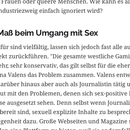
 Frauen oder queere Menschen. Wie kann es als
ndustriezweig einfach ignoriert wird?
 Maß beim Umgang mit Sex
ür sind vielfältig, lassen sich jedoch fast alle a
ekt zurückführen. "Die gesamte westliche Gami
r, sehr konservativ, das gilt selbst für die ehe
 Ana Valens das Problem zusammen. Valens entw
 darüber hinaus aber auch als Journalistin tätig
aut mit den Problemen, denen sich sex-positiv
sse ausgesetzt sehen. Denn selbst wenn Journal
bereit sind, sexuell explizite Inhalte zu besprec
legenheit dazu. Große Webseiten und Magazine 