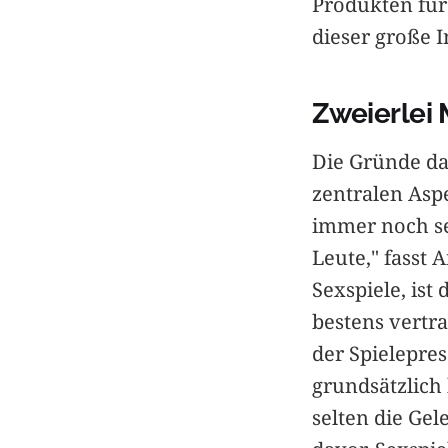
Produkten für
dieser große I
Zweierlei
Die Gründe daf
zentralen Asp
immer noch seh
Leute," fasst
Sexspiele, ist
bestens vertr
der Spielepre
grundsätzlich 
selten die Ge