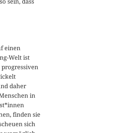
o sein, dass
uf einen
ng-Welt ist
r progressiven
ickelt
 und daher
e Menschen in
ist*innen
hen, finden sie
scheuen sich