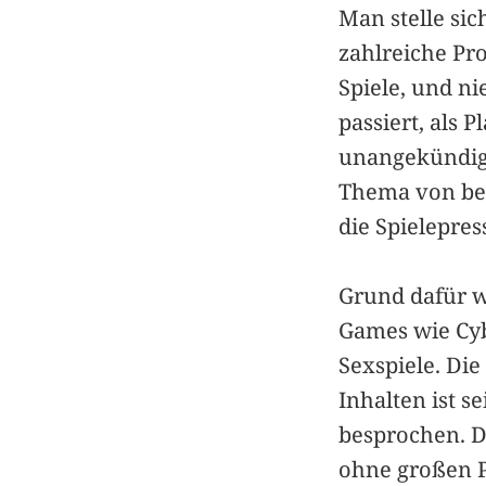
Man stelle sic
zahlreiche Pro
Spiele, und ni
passiert, als 
unangekündi
Thema von bet
die Spielepres
Grund dafür w
Games wie Cyb
Sexspiele. Die
Inhalten ist s
besprochen. D
ohne großen Pu