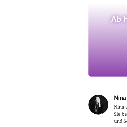
Ab h
Nina 
Nina a
Sie b
und Se