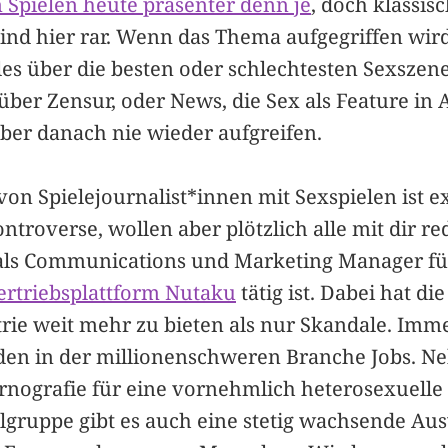
n Spielen heute präsenter denn je
, doch klassis
ind hier rar. Wenn das Thema aufgegriffen wir
cles über die besten oder schlechtesten Sexszene
über Zensur, oder News, die Sex als Feature i
ber danach nie wieder aufgreifen.
n Spielejournalist*innen mit Sexspielen ist ex
ontroverse, wollen aber plötzlich alle mit dir red
 als Communications und Marketing Manager f
Vertriebsplattform Nutaku
tätig ist. Dabei hat di
trie weit mehr zu bieten als nur Skandale. Im
en in der millionenschweren Branche Jobs. N
ornografie für eine vornehmlich heterosexuelle
lgruppe gibt es auch eine stetig wachsende Au