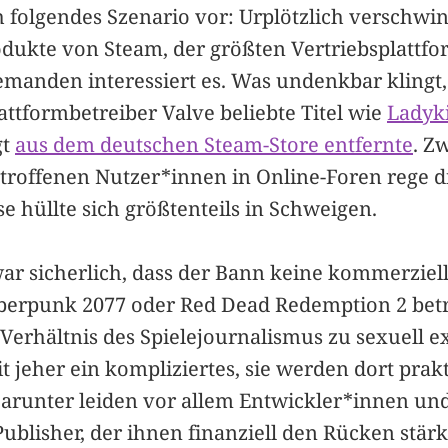
h folgendes Szenario vor: Urplötzlich verschwi
dukte von Steam, der größten Vertriebsplattfor
emanden interessiert es. Was undenkbar klingt,
Plattformbetreiber Valve beliebte Titel wie
Ladyki
gt
aus dem deutschen Steam-Store entfernte
. Z
roffenen Nutzer*innen in Online-Foren rege di
se hüllte sich größtenteils in Schweigen.
ar sicherlich, dass der Bann keine kommerziell
erpunk 2077 oder Red Dead Redemption 2 betr
 Verhältnis des Spielejournalismus zu sexuell ex
eit jeher ein kompliziertes, sie werden dort prak
arunter leiden vor allem Entwickler*innen und
blisher, der ihnen finanziell den Rücken stärk