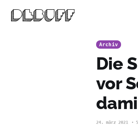
Archiv
Die 
vor 
dami
24. märz 2021