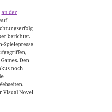
t
an der
auf
chtungserfolg
er berichtet.
m-Spielepresse
ufgegriffen,
ki Games. Den
Fokus noch
ie
Webseiten.
r Visual Novel