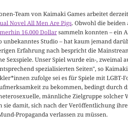
onen-Team von Kaimaki Games arbeitet derzei
ual Novel All Men Are Pigs
. Obwohl die beiden 
merhin 16.000 Dollar
sammeln konnten – ein A
ato unbekanntes Studio – hat kaum jemand darüb
erigen Erfahrung nach bespricht die Mainstrea
ne Sexspiele. Unser Spiel wurde ein-, zweimal a
entsprechend spezialisierten Seiten", so Kaima
kler*innen zufolge sei es für Spiele mit LGBT-
Aufmerksamkeit zu bekommen, bedingt durch d
eterosexuelle, männliche Zielgruppe solcher 
sie damit, sich nach der Veröffentlichung ihre
Mund-Propaganda verlassen zu müssen.