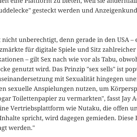
len eine Plattform zu bieten, weil sie andernfa
uddelecke" gesteckt werden und Anzeigenkund
t nicht unberechtigt, denn gerade in den USA –
märkte für digitale Spiele und Sitz zahlreicher
tionen – gilt Sex nach wie vor als Tabu, obwoh
e genutzt wird. Das Prinzip "sex sells" ist popu
useinandersetzung mit Sexualität hingegen un
n sexuelle Anspielungen nutzen, um Körperspr
gar Toilettenpapier zu vermarkten", fasst Jay 
ne Vertriebsplattform wie Nutaku, die offen un
 Inhalte spricht, wird dagegen gemieden. Dies
agt werden."