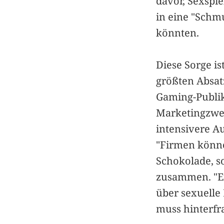
davor, Sexspie
in eine "Schm
könnten.
Diese Sorge is
größten Absatz
Gaming-Publika
Marketingzweck
intensivere A
"Firmen könne
Schokolade, so
zusammen. "Ei
über sexuelle
muss hinterfr