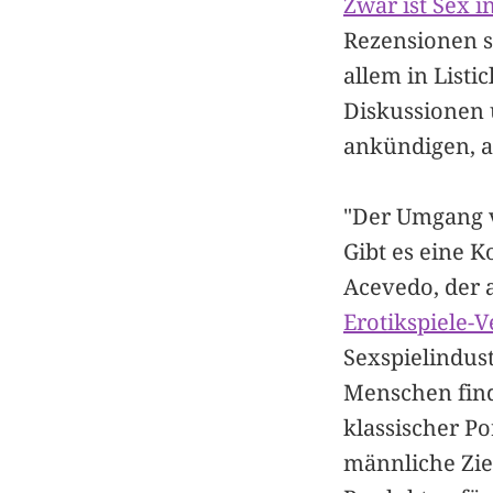
Zwar ist Sex i
Rezensionen s
allem in Listi
Diskussionen 
ankündigen, a
"Der Umgang vo
Gibt es eine K
Acevedo, der
Erotikspiele-
Sexspielindus
Menschen find
klassischer P
männliche Zie