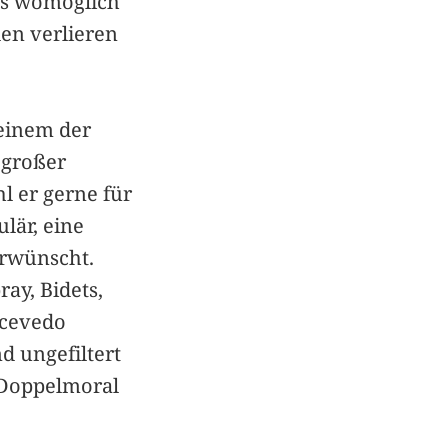
lls womöglich
en verlieren
 einem der
 großer
l er gerne für
lär, eine
erwünscht.
ay, Bidets,
Acevedo
d ungefiltert
e Doppelmoral