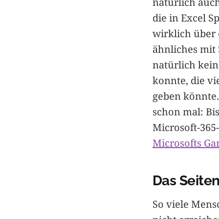
natürlich auc
die in Excel S
wirklich über
ähnliches mit 
natürlich kein
konnte, die vi
geben könnte."
schon mal: Bi
Microsoft-365
Microsofts Ga
Das Seiten
So viele Mens