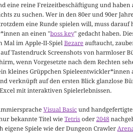
ind eine reine Freizeitbeschäftigung und haben
ichts zu suchen. Wer in den 80er und 90er Jahr
trotzdem eine Runde spielen will, muss darauf h
r*innen an einen "
boss key
" gedacht haben. Die
n Mal im Apple-II-Spiel
Bezare
auftaucht, zaube
 auf Tastendruck Screenshots von harmloser B
chirm, wenn Vorgesetzte nach dem Rechten seh
in kleines Grüppchen Spieleentwickler*innen a
nd verknüpft auf den ersten Blick glanzlose 
Excel mit interaktiven Spielerlebnissen.
rammiersprache
Visual Basic
und handgefertigt
nur bekannte Titel wie
Tetris
oder
2048
nachgeb
h eigene Spiele wie der Dungeon Crawler
Aren