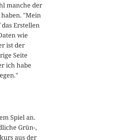
hl manche der
 haben. "Mein
 das Erstellen
Daten wie
r ist der
rige Seite
er ich habe
iegen."
em Spiel an.
dliche Grün-,
fkurs aus der