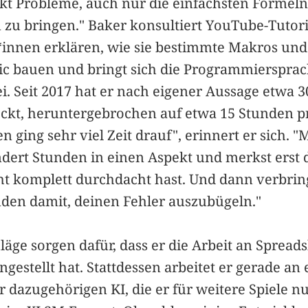
ekt Probleme, auch nur die einfachsten Formel
 zu bringen." Baker konsultiert YouTube-Tutori
nnen erklären, wie sie bestimmte Makros un
sic bauen und bringt sich die Programmiersprac
ei. Seit 2017 hat er nach eigener Aussage etwa 
teckt, heruntergebrochen auf etwa 15 Stunden 
en ging sehr viel Zeit drauf", erinnert er sich.
ndert Stunden in einen Aspekt und merkst erst 
ht komplett durchdacht hast. Und dann verbrin
den damit, deinen Fehler auszubügeln."
läge sorgen dafür, dass er die Arbeit an Sprea
ingestellt hat. Stattdessen arbeitet er gerade a
r dazugehörigen KI, die er für weitere Spiele nu