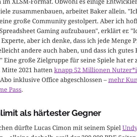
h im XLSM-Format. Obwohl es einige Entwickler
piele zusammenbauen, arbeitet Baker allein. "Ic
 eine große Community gestolpert. Aber ich hof
Spreadsheet Gaming aufzubauen", erklärt er. "I
 Experte, aber ich denke, dass ich jede Menge 
elleicht andere auch haben, und dass ich gutes
 Eine große Zielgruppe für seine Spiele hat er
s Mitte 2021 hatten
knapp 52 Millionen Nutzer*
-Abo inklusive Office abgeschlossen –
mehr Kun
me Pass
.
limit als härtester Gegner
chen dürfte Lucas Cimon mit seinem Spiel
Undy