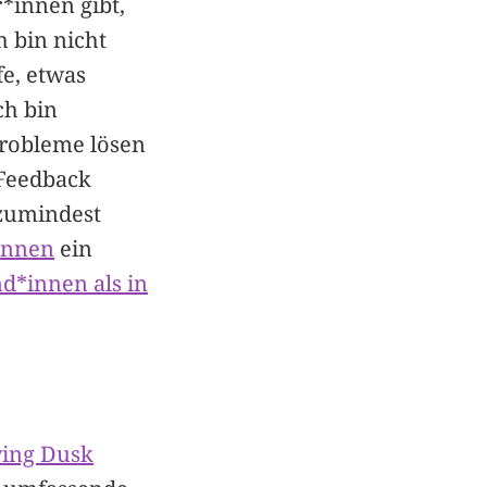
*innen gibt,
h bin nicht
fe, etwas
ch bin
Probleme lösen
 Feedback
 zumindest
innen
ein
d*innen als in
ing Dusk