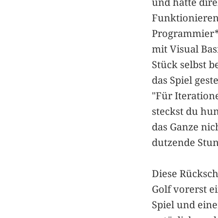
und hatte dir
Funktionieren
Programmier*i
mit Visual Ba
Stück selbst b
das Spiel ges
"Für Iteration
steckst du hu
das Ganze nic
dutzende Stun
Diese Rücksch
Golf vorerst e
Spiel und eine