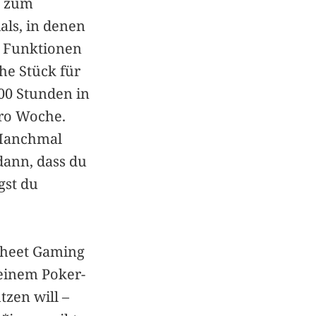
n zum
als, in denen
d Funktionen
he Stück für
300 Stunden in
pro Woche.
 "Manchmal
dann, dass du
gst du
dsheet Gaming
n einem Poker-
tzen will –