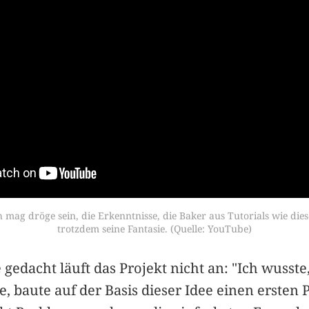
h mag dröge sein, die Erkenntnisse, die Baker aus Tutorials wie diese
trotzdem seine Fantasie. (Quelle: YouTube)
 gedacht läuft das Projekt nicht an: "Ich wusste
e, baute auf der Basis dieser Idee einen ersten