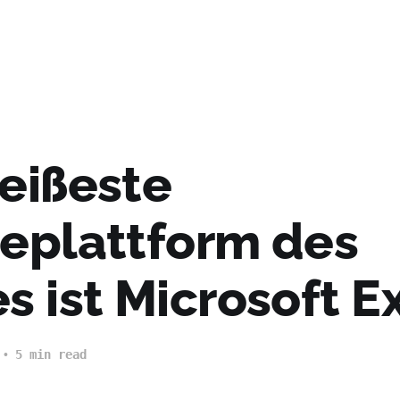
heißeste
leplattform des
s ist Microsoft E
5 min read