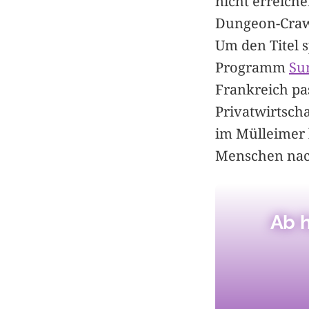
nicht erreiche
Dungeon-Crawl
Um den Titel 
Programm
Su
Frankreich pa
Privatwirtscha
im Mülleimer 
Menschen nach
Ab h