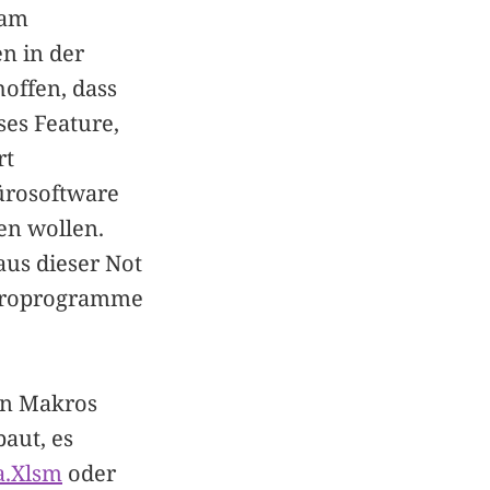
 am
en in der
offen, dass
ses Feature,
rt
ürosoftware
en wollen.
us dieser Not
Büroprogramme
en Makros
aut, es
a.Xlsm
oder