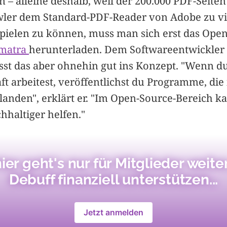
n – alleine deshalb, weil der 200.000 PDF-Seit
er dem Standard-PDF-Reader von Adobe zu vie
spielen zu können, muss man sich erst das Ope
matra
herunterladen. Dem Softwareentwickler
sst das aber ohnehin gut ins Konzept. "Wenn du
ft arbeitest, veröffentlichst du Programme, di
landen", erklärt er. "Im Open-Source-Bereich k
haltiger helfen."
ier geht's nur für Mitglieder weiter
Debuff finanziell unterstützen...
Jetzt anmelden