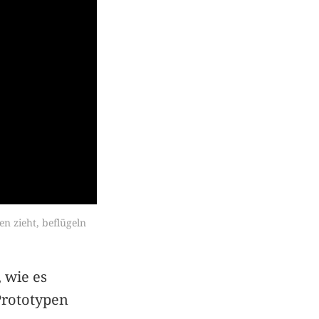
n zieht, beflügeln 
, wie es
 Prototypen