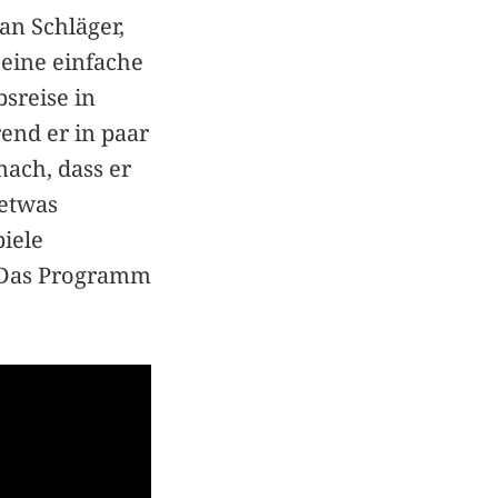
an Schläger,
 eine einfache
sreise in
end er in paar
nach, dass er
 etwas
piele
 "Das Programm