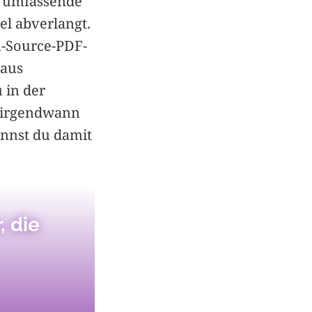
en umfassende
l abverlangt.
n-Source-PDF-
 aus
 in der
e irgendwann
annst du damit
, die