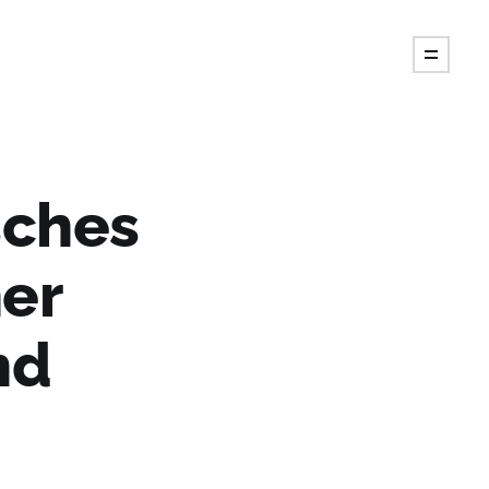
sches
ner
nd