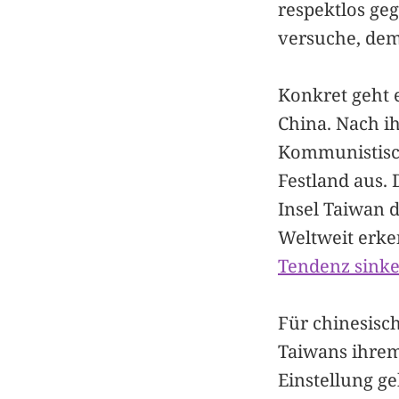
respektlos ge
versuche, dem
Konkret geht 
China. Nach i
Kommunistisch
Festland aus. 
Insel Taiwan d
Weltweit erke
Tendenz sink
Für chinesisc
Taiwans ihrem 
Einstellung ge