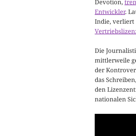
Devotion,
tre
Entwickler
. L
Indie, verlier
Vertriebslizen
Die Journalis
mittlerweile 
der Kontrover
das Schreiben,
den Lizenzent
nationalen Sic