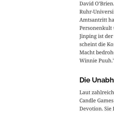
David O’Brien.
Ruhr-Universit
Amtsantritt ha
Personenkult 
Jinping ist d
scheint die K
Macht bedrohe
Winnie Puuh.
Die Unabhä
Laut zahlreic
Candle Games 
Devotion. Sie 