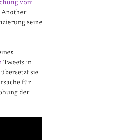
lichung vom
s Another
anzierung seine
eines
n
Tweets in
übersetzt sie
Ursache für
rohung der