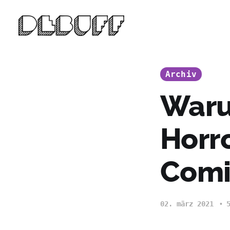
Archiv
Waru
Horr
Comi
02. märz 2021