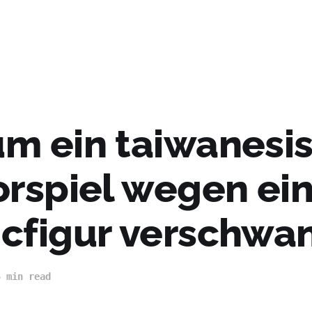
m ein taiwanesi
orspiel wegen ei
cfigur verschwa
5 min read