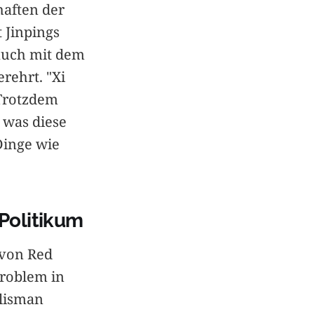
haften der
t Jinpings
 auch mit dem
rehrt. "Xi
 Trotzdem
 was diese
Dinge wie
 Politikum
 von Red
Problem in
alisman