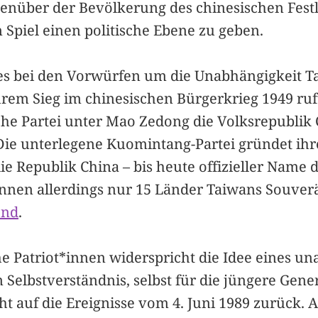
genüber der Bevölkerung des chinesischen Fest
 Spiel einen politische Ebene zu geben.
es bei den Vorwürfen um die Unabhängigkeit T
hrem Sieg im chinesischen Bürgerkrieg 1949 ruf
e Partei unter Mao Zedong die Volksrepublik
Die unterlegene Kuomintang-Partei gründet ihre
ie Republik China – bis heute offizieller Name d
nnen allerdings nur 15 Länder Taiwans Souverä
end
.
he Patriot*innen widerspricht die Idee eines u
Selbstverständnis, selbst für die jüngere Gene
ht auf die Ereignisse vom 4. Juni 1989 zurück. 