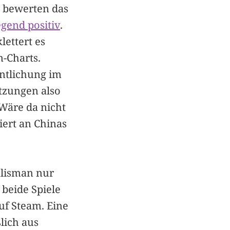
n bewerten das
gend positiv
.
lettert es
m-Charts.
entlichung im
etzungen also
 Wäre da nicht
iert an Chinas
alisman nur
 beide Spiele
f Steam. Eine
lich aus