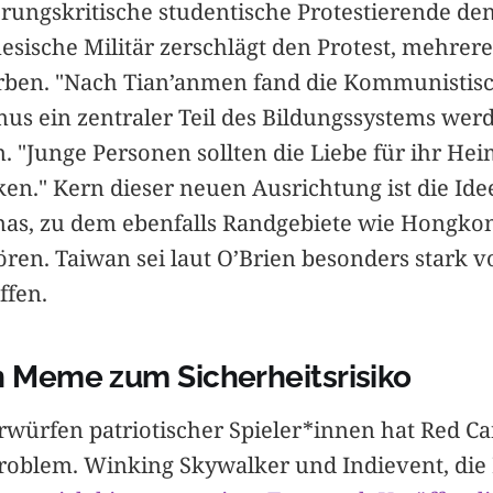
erungskritische studentische Protestierende de
nesische Militär zerschlägt den Protest, mehrer
ben. "Nach Tian’anmen fand die Kommunistisch
mus ein zentraler Teil des Bildungssystems wer
n. "Junge Personen sollten die Liebe für ihr He
en." Kern dieser neuen Ausrichtung ist die Ide
nas, zu dem ebenfalls Randgebiete wie Hongkon
ören. Taiwan sei laut O’Brien besonders stark 
ffen.
n Meme zum Sicherheitsrisiko
würfen patriotischer Spieler*innen hat Red C
Problem. Winking Skywalker und Indievent, die