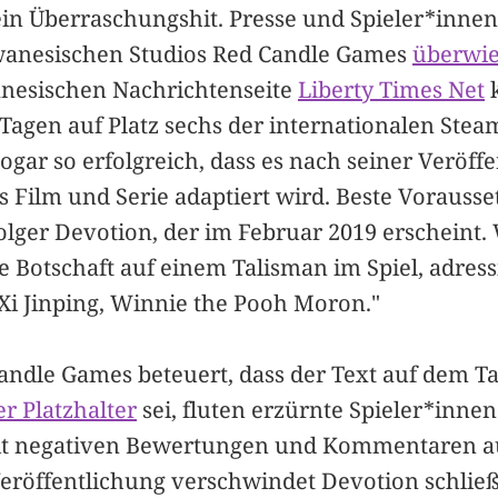
 ein Überraschungshit. Presse und Spieler*inne
wanesischen Studios Red Candle Games
überwie
anesischen Nachrichtenseite
Liberty Times Net
k
Tagen auf Platz sechs der internationalen Stea
sogar so erfolgreich, dass es nach seiner Veröff
s Film und Serie adaptiert wird. Beste Vorauss
olger Devotion, der im Februar 2019 erscheint.
e Botschaft auf einem Talisman im Spiel, adress
"Xi Jinping, Winnie the Pooh Moron."
ndle Games beteuert, dass der Text auf dem T
r Platzhalter
sei, fluten erzürnte Spieler*innen
it negativen Bewertungen und Kommentaren au
röffentlichung verschwindet Devotion schließ