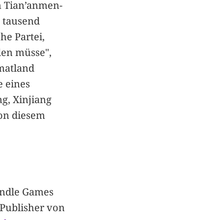
n Tian’anmen-
e tausend
e Partei,
den müsse",
imatland
e eines
g, Xinjiang
von diesem
andle Games
 Publisher von