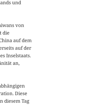
lands und
aiwans von
t die
 China auf dem
rseits auf der
es Inselstaats.
nität an,
nabhängigen
ration. Diese
An diesem Tag