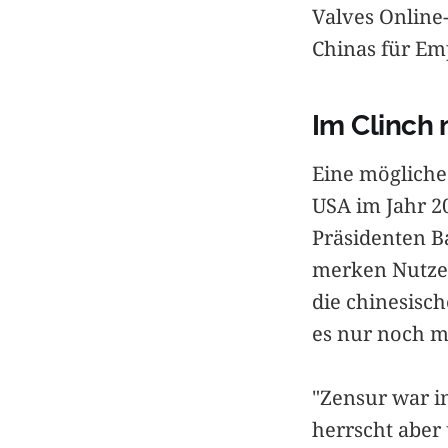
Valves Online
Chinas für Em
Im Clinch
Eine mögliche 
USA im Jahr 2
Präsidenten B
merken Nutzer
die chinesisch
es nur noch m
"Zensur war in
herrscht aber