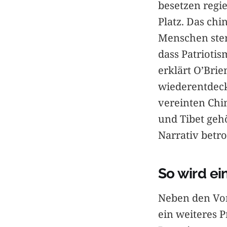
besetzen regi
Platz. Das chi
Menschen ster
dass Patriotis
erklärt O’Brie
wiederentdeck
vereinten Chi
und Tibet geh
Narrativ betro
So wird ei
Neben den Vor
ein weiteres 